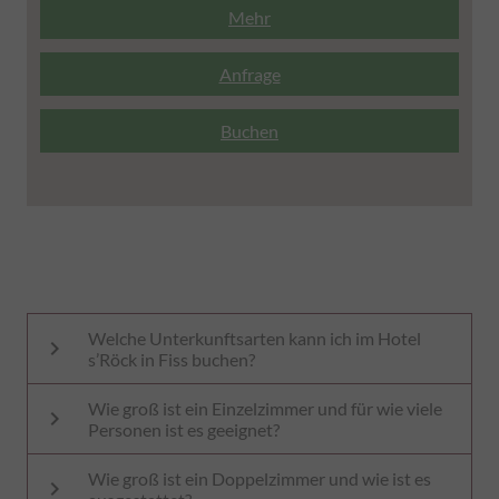
Mehr
Anfrage
Buchen
Welche Unterkunftsarten kann ich im Hotel
keyboard_arrow_right
s’Röck in Fiss buchen?
Wie groß ist ein Einzelzimmer und für wie viele
Sie wählen zwischen
Einzelzimmern,
keyboard_arrow_right
Personen ist es geeignet?
Doppelzimmern, Komfort-Doppelzimmern,
Wie groß ist ein Doppelzimmer und wie ist es
Das
Einzelzimmer
hat ca.
20 m²
und ist für
1
Familienzimmern, Junior Suiten, Panorama
keyboard_arrow_right