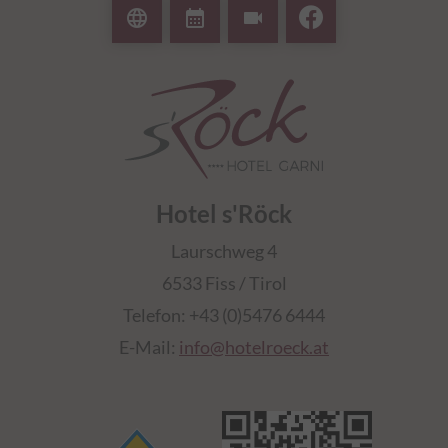
language
calendar_month
videocam
Sommer- und Winterurlaub.
Hotel s'Röck
Laurschweg 4
6533 Fiss / Tirol
Telefon: +43 (0)5476 6444
E-Mail:
info@hotelroeck.at