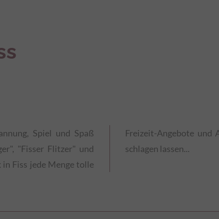
ss
pannung, Spiel und Spaß
r die Kinderherzen höher
er", "Fisser Flitzer" und
schlagen lassen...
in Fiss jede Menge tolle