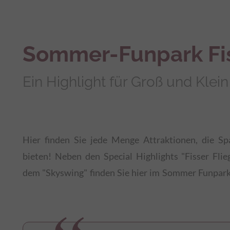
Sommer-Funpark Fi
Ein Highlight für Groß und Klein
Hier finden Sie jede Menge Attraktionen, die S
Freizeit-Angebote und Attraktionen, die nicht nu
bieten! Neben den Special Highlights "Fisser Flieg
dem "Skyswing" finden Sie hier im Sommer Funpark 