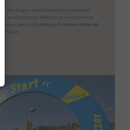
für alle, die gern einmal Paragliding versuchen
cht so recht trauen. Befestigt an einem sicheren
Personen gleichzeitig
in bis zu 47 Metern Höhe mit
rgstation.
Dauer
Host
1 Jahr(e)
hotelroeck.at