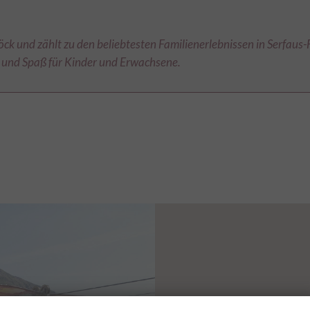
k und zählt zu den beliebtesten Familienerlebnissen in Serfaus-F
n und Spaß für Kinder und Erwachsene.
Fisser Flieger