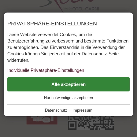
Hotel s'Röck
PRIVATSPHÄRE-EINSTELLUNGEN
Laurschweg 4
Diese Website verwendet Cookies, um die
Benutzererfahrung zu verbessern und bestimmte Funktionen
6533 Fiss / Tirol
zu ermöglichen. Das Einverständnis in die Verwendung der
Cookies können Sie jederzeit auf der Datenschutz-Seite
Telefon: +43 (0)5476 6444
widerrufen.
E-Mail:
info@hotelroeck.at
Individuelle Privatsphäre-Einstellungen
ESSENZIELL
Alle akzeptieren
+
Nur notwendige akzeptieren
Diese Cookies werden für einen reibungslosen Betrieb
unserer Website benötigt.
·
Datenschutz
Impressum
Website Cookie Consent
+
FUNKTIONALE ANBIETER
+
Tool für die Verwaltung der Cookie Einstellungen.