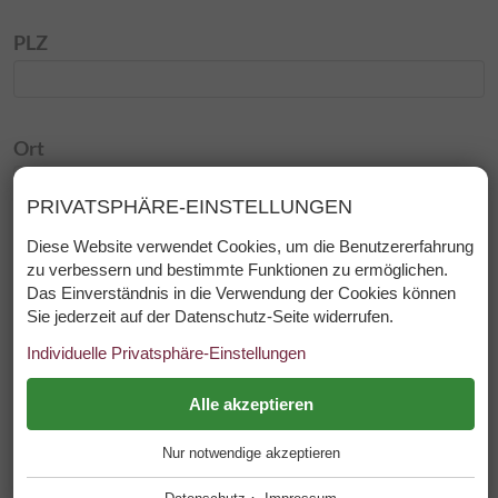
PLZ
Ort
PRIVATSPHÄRE-EINSTELLUNGEN
Diese Website verwendet Cookies, um die Benutzererfahrung
Staat
zu verbessern und bestimmte Funktionen zu ermöglichen.
...
Das Einverständnis in die Verwendung der Cookies können
Sie jederzeit auf der Datenschutz-Seite widerrufen.
Individuelle Privatsphäre-Einstellungen
E-Mail
*
ESSENZIELL
Alle akzeptieren
+
Nur notwendige akzeptieren
Diese Cookies werden für einen reibungslosen Betrieb
Telefon
unserer Website benötigt.
·