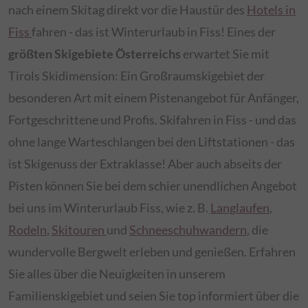
nach einem Skitag direkt vor die Haustür des
Hotels in
Fiss
fahren - das ist Winterurlaub in Fiss! Eines der
größten Skigebiete Österreichs
erwartet Sie mit
Tirols Skidimension: Ein Großraumskigebiet der
besonderen Art mit einem Pistenangebot für Anfänger,
Fortgeschrittene und Profis. Skifahren in Fiss - und das
ohne lange Warteschlangen bei den Liftstationen - das
ist Skigenuss der Extraklasse! Aber auch abseits der
Pisten können Sie bei dem schier unendlichen Angebot
bei uns im Winterurlaub Fiss, wie z. B.
Langlaufen
,
Rodeln
,
Skitouren
und
Schneeschuhwandern
, die
wundervolle Bergwelt erleben und genießen. Erfahren
Sie alles über die Neuigkeiten in unserem
Familienskigebiet und seien Sie top informiert über die